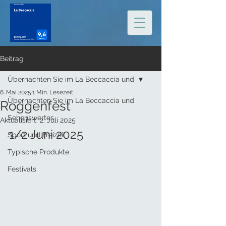
Beitrag
Übernachten Sie im La Beccaccia und
6. Mai 2025
1 Min. Lesezeit
Übernachten Sie im La Beccaccia und
Roggenfest
Sehenswertes
Aktualisiert:
2. Juli 2025
1/2 Juni 2025
Sport und Freizeit
Typische Produkte
Festivals