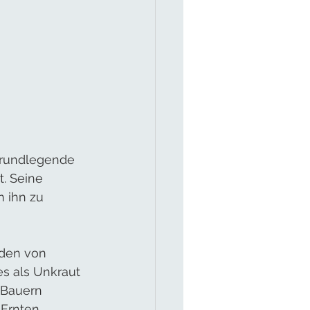
 grundlegende 
. Seine 
 ihn zu 
nden von 
es als Unkraut 
 Bauern 
 Ernten 