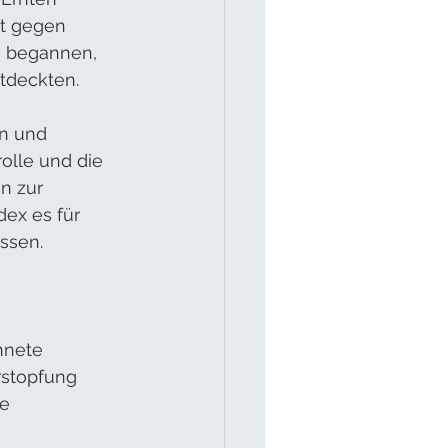
it gegen 
n begannen, 
tdeckten.
en und 
olle und die 
n zur 
ex es für 
ssen.
hnete 
rstopfung 
e 