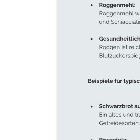
Roggenmehl:
Roggenmehl wir
und Schiacciat
Gesundheitlich
Roggen ist reic
Blutzuckerspieg
Beispiele für typis
Schwarzbrot au
Ein altes und t
Getreidesorten.
Brazadela: