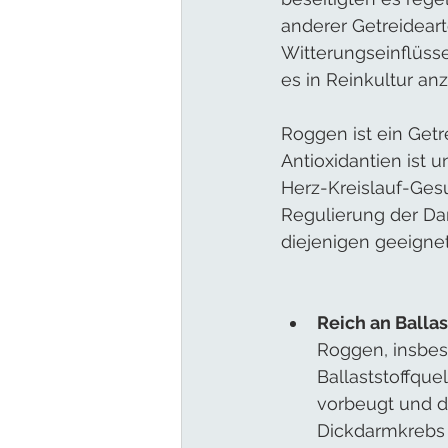
anderer Getreideart
Witterungseinflüsse
es in Reinkultur an
Roggen ist ein Getre
Antioxidantien ist u
Herz-Kreislauf-Gesu
Regulierung der Dar
diejenigen geeignet
Reich an Ballas
Roggen, insbeso
Ballaststoffque
vorbeugt und d
Dickdarmkrebs 