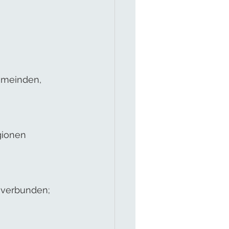
emeinden, 
gionen 
n verbunden; 