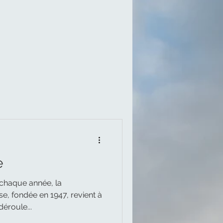
e
chaque année, la
ise, fondée en 1947, revient à
déroule...