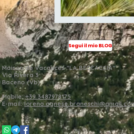
Segui il mio BLOG
Maison de Vacances "LA BECCACCIA"
Via Rivera 3
Baceno (Vb)
Mobile:
+39 3487978175
E-mail:
lorena.agnese.braneschi@gmail.co