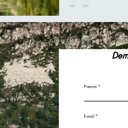
Dema
Prenom
m
E-mail