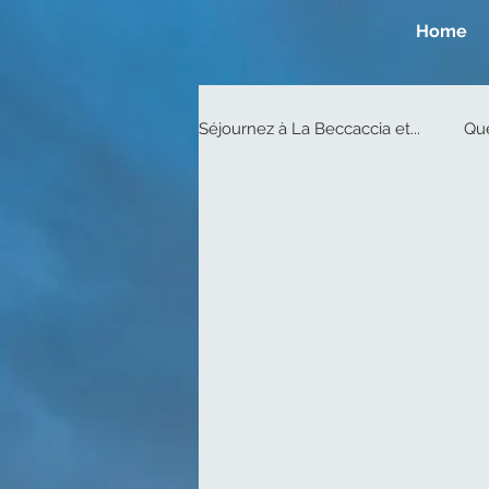
Home
Séjournez à La Beccaccia et...
Que