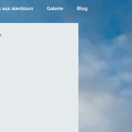
s aux alentours
Galerie
Blog
s