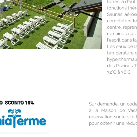
terres, à d'au
fonctions thé
Saunas, aéroso
complètent les
centre, repren
romaines qui 
l'esprit dans l
Les eaux de la
température d
hyperthermale
des Piscines 
32°C à 36°C.
Sur demande, un code 
à la Maison de Vacan
réservation sur le site
pour obtenir une réduc