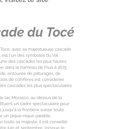
ade du Tocé
 Toce, avec sa majestueuse cascade
 est l'un des symboles du Val
'une des cascades les plus hautes
uée dans le hameau de Frua à 1675
ude, entourée de pâturages, de
bois de conifères est considérée
es cascades les plus spectaculaires
le lac Morasco, au-dessus de la
tituent un cadre spectaculaire pour
 jusqu'à la frontière suisse toute
r un pique-nique paisible.
e toute sa majesté, il est conseillé
entre juin et septembre, lorsque le