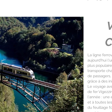
C
La ligne ferrov
aujourd'hui l'
plus populaire
transporte ch
de passagers,
grâce à des ini
Le voyage ave
de fer Vigezzi
l'année : une
et à toutes le
du feuillage f