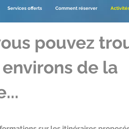
Services offerts
Comment réserver
Activité
vous pouvez tro
 environs de la
...
formations sur les itinéraires proposés,