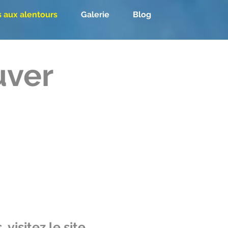
s aux alentours
Galerie
Blog
uver
 visitez le site