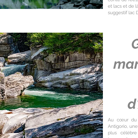
et lacs et de 
suggestif lac 
G
mar
d
Au cœur du 
Antigorio, un
plus célèbre