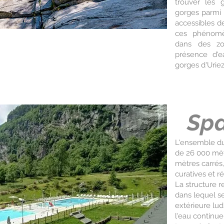
trouver les 
gorges parmi 
accessibles de
ces phénomè
dans des zon
présence d'e
gorges d'Uriez
Spa
L'ensemble du
de 26 000 mèt
mètres carrés,
curatives et ré
La structure 
dans lequel s
extérieure lu
l'eau continue