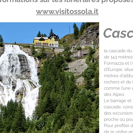
www.visitossola.it
Casc
la cascade du
de 143 mètres,
Formazza et l
d'Europe, sit
mètres d'altit
rochers et de 
comme l’une d
des Alpes.
Le barrage et 
cascade, cons
des excursions
proche ou pou
Pour profiter d
de le visiter 