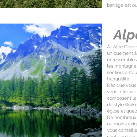
barrage est ou
Alp
À l'Alpe Dever
uniquement à p
et ressemble 
les montagnes
sentiers ento
tranquillité.
Dès que vous 
vous retrouve
composent le 
de style Walser
église et quel
De nombreux i
ou moins exig
vous conseille
conte de fées