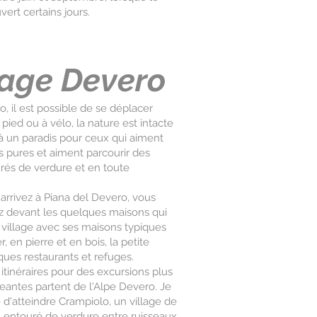
vert certains jours.
age Devero
o, il est possible de se déplacer
ied ou à vélo, la nature est intacte
à un paradis pour ceux qui aiment
 pures et aiment parcourir des
urés de verdure et en toute
arrivez à Piana del Devero, vous
z devant les quelques maisons qui
village avec ses maisons typiques
, en pierre et en bois, la petite
ques restaurants et refuges.
tinéraires pour des excursions plus
eantes partent de l'Alpe Devero. Je
 d'atteindre Crampiolo, un village de
, entouré de verdure entre ruisseaux