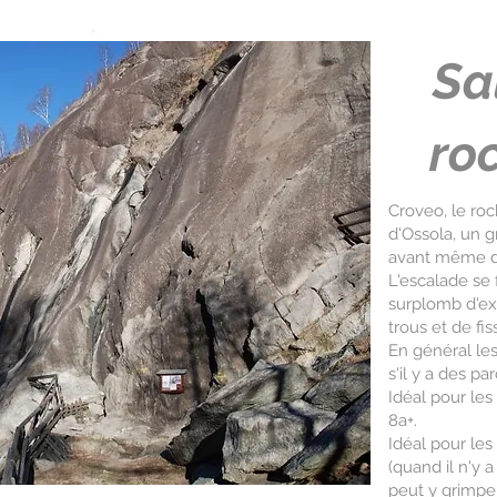
Sa
ro
Croveo, le roc
d'Ossola, un g
avant même d'
L'escalade se 
surplomb d'exc
trous et de fi
En général le
s'il y a des 
Idéal pour les
8a+.
Idéal pour les
(quand il n'y 
peut y grimper