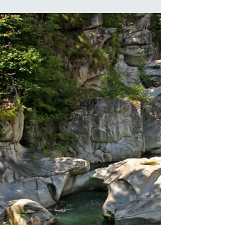
la Val Divedro, si estende la Valle Antigorio, una
delle valli più affascinanti del Verbano Cusio
Ossola. Attraversata dal fiume Toce e circondata
dalle vette delle Alpi Lepontine, questa valle
offre un perfetto equilibrio tra paesaggi
incontaminati, antichi borghi, testimonianze
storiche e straordinari fenomeni geologici.