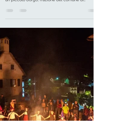
Lorena Agnese Braneschi
10 mag 2025
Tempo di lettura: 3 min
Croveo
Un piccolo borgo della Val Formazza, in
Piemonte, Croveo è pieno di leggende. Croveo è
un piccolo borgo, frazione del comune di
Baceno,...