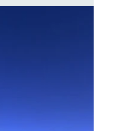
del Verbano Cusio Ossola. Circondate da
montagne, boschi e prati alpini, le terme
rappresentano il luogo ideale per concedersi
una pausa rigenerante, combinando il relax delle
acque termali con la scoperta delle bellezze
naturali dell'Alta Ossola.