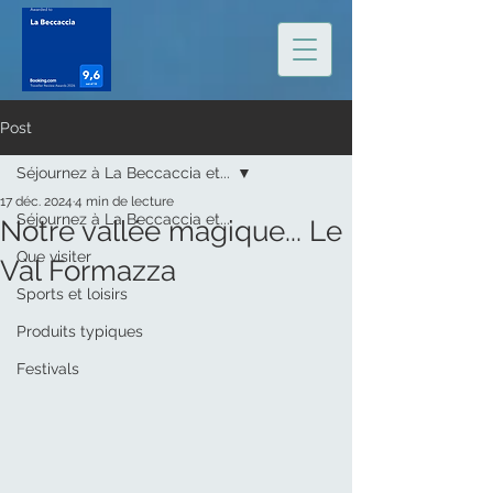
Post
Séjournez à La Beccaccia et...
17 déc. 2024
4 min de lecture
Séjournez à La Beccaccia et...
Notre vallée magique... Le
Que visiter
Val Formazza
Sports et loisirs
Produits typiques
Festivals