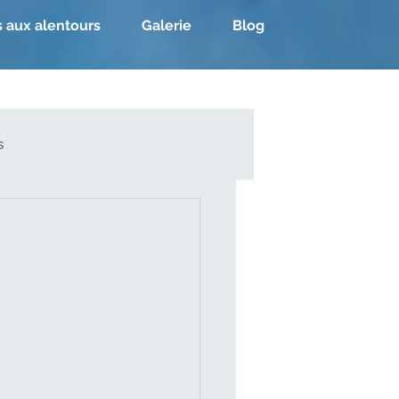
s aux alentours
Galerie
Blog
s