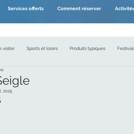
Services offerts
Comment réserver
Activité
 visiter
Sports et loisirs
Produits typiques
Festival
re
Seigle
il. 2025
5