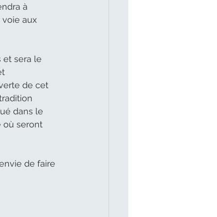
endra à 
 voie aux 
 et sera le 
t 
erte de cet 
radition 
tué dans le 
 où seront 
nvie de faire 