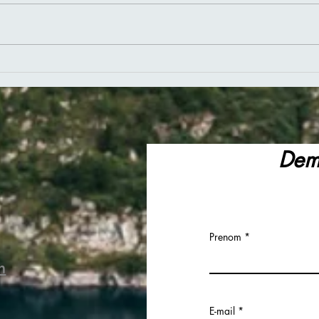
Dema
Prenom
m
E-mail